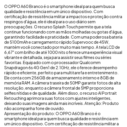
O OPPO A60 Branco é o smartphone ideal para quem busca
qualidade e resistência em um único dispositivo. Com
certificação de resistência militar a impactos e proteção contra
respingos d'água, ele é ideal para o uso diário sem
preocupações. O recurso Splash Touch permite que a tela
continue funcionando com as mãos molhadas ou gotas d'água,
garantindo facilidade e praticidade. Com uma poderosa bateria
de 5100mAh e carregamento rápido Supervooc de 45W,
mantém você conectado por muito mais tempo. A tela LCD de
6,67" com brilho de até 1000 nits oferece uma experiência visual
vibrante e detalhada, seja para assistir seus filmes ou séries
favoritas. Equipado com o processador Qualcomm
Snapdragon 6s 4G Gen1 de 2.1GHz, ele oferece desempenho
rápido e eficiente, perfeito para multitarefa e entretenimento.
Ele conta com 256GB de armazenamento interno e 8GB de
memória RAM. A câmera traseira de 50MP garante fotos de alta
resolução, enquanto a câmera frontal de 5MP proporciona
selfies nítidas e de qualidade. Além disso, o recurso AI Portrait
Retouching aprimora suas fotos com ajustes inteligentes,
deixando suas imagens ainda mais incríveis. Atenção: Produto
não acompanha fone de ouvido.
Apresentação do produto: O OPPO A60 Branco é o
smartphone ideal para quem busca qualidade e resistência em
um único dispositivo. Com certificação de resistência militar a