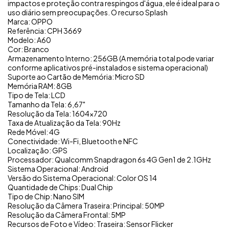
impactos e proteção contra respingos d'água, ele é ideal para o
uso diário sem preocupações. O recurso Splash
Marca: OPPO
Referência: CPH 3669
Modelo: A60
Cor: Branco
Armazenamento Interno: 256GB (A memória total pode variar
conforme aplicativos pré-instalados e sistema operacional)
Suporte ao Cartão de Memória: Micro SD
Memória RAM: 8GB
Tipo de Tela: LCD
Tamanho da Tela: 6,67"
Resolução da Tela: 1604x720
Taxa de Atualização da Tela: 90Hz
Rede Móvel: 4G
Conectividade: Wi-Fi, Bluetooth e NFC
Localização: GPS
Processador: Qualcomm Snapdragon 6s 4G Gen1 de 2.1GHz
Sistema Operacional: Android
Versão do Sistema Operacional: Color OS 14
Quantidade de Chips: Dual Chip
Tipo de Chip: Nano SIM
Resolução da Câmera Traseira: Principal: 50MP
Resolução da Câmera Frontal: 5MP
Recursos de Foto e Vídeo: Traseira: Sensor Flicker