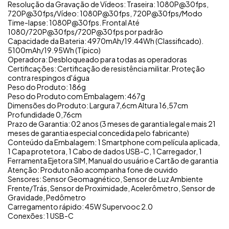
Resolução da Gravação de Vídeos: Traseira: 1080P@30fps,
720P@30fps/Vídeo: 1080P@30fps, 720P@30fps/Modo
Time-lapse: 1080P@30fps. Frontal Até
1080/720P@30fps/720P@30fps por padrão
Capacidade da Bateria: 4970mAh/19.44Wh (Classificado).
5100mAh/19.95Wh (Típico)
Operadora: Desbloqueado para todas as operadoras
Certificações: Certificação de resistência militar. Proteção
contra respingos d'água
Peso do Produto: 186g
Peso do Produto com Embalagem: 467g
Dimensões do Produto: Largura 7,6cm Altura 16,57cm
Profundidade 0,76cm
Prazo de Garantia: 02 anos (3 meses de garantia legal e mais 21
meses de garantia especial concedida pelo fabricante)
Conteúdo da Embalagem: 1 Smartphone com película aplicada,
1 Capa protetora, 1 Cabo de dados USB-C, 1 Carregador, 1
Ferramenta Ejetora SIM, Manual do usuário e Cartão de garantia
Atenção: Produto não acompanha fone de ouvido
Sensores: Sensor Geomagnético, Sensor de Luz Ambiente
Frente/Trás, Sensor de Proximidade, Acelerômetro, Sensor de
Gravidade, Pedômetro
Carregamento rápido: 45W Supervooc 2.0
Conexões: 1 USB-C