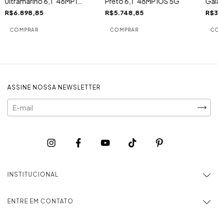
Preto 6,1" 48MP iOS 5G
Gal
Ultramarino 6,1" 48MP iOS
Gra
5G
R$5.748,85
R$3
R$6.898,85
Câm.
ASSINE NOSSA NEWSLETTER
INSTITUCIONAL
ENTRE EM CONTATO